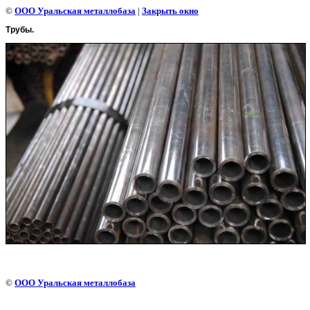
©
ООО Уральская металлобаза
|
Закрыть окно
Трубы.
©
ООО Уральская металлобаза